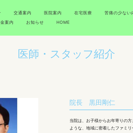
介
交通案内
医院案内
在宅医療
苦痛の少ない
料金案内
お知らせ
HOME
医師・スタッフ紹介
院長 黒田剛仁
当院は、お子様からお年寄りの方
ような、地域に密着したファミリ