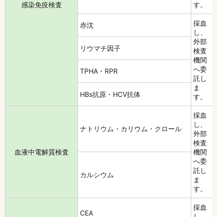
感染免疫検査
す。
採血
赤沈
し、
外部
リウマチ因子
検査
機関
へ委
TPHA・RPR
託し
ま
HBs抗原・HCV抗体
す。
採血
し、
ナトリウム・カリウム・クロール
外部
検査
血液中電解質検査
機関
へ委
託し
カルシウム
ま
す。
採血
CEA
し、