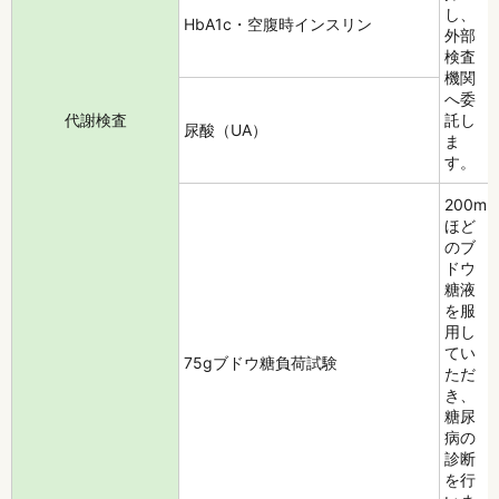
し、
HbA1c・空腹時インスリン
外部
検査
機関
へ委
代謝検査
託し
尿酸（UA）
ま
す。
200ml
ほど
のブ
ドウ
糖液
を服
用し
てい
75gブドウ糖負荷試験
ただ
き、
糖尿
病の
診断
を行