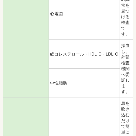
常を
見つ
心電図
ける
検査
で
す。
採血
し、
総コレステロール・HDL-C・LDL-C
外部
検査
機関
へ委
託し
中性脂肪
ま
す。
息を
吹き
込む
だけ
で簡
単に