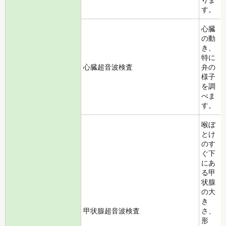
す。
心臓
の動
き、
特に
心臓超音波検査
弁の
様子
を調
べま
す。
喉ぼ
とけ
のす
ぐ下
にあ
る甲
状腺
の大
き
甲状腺超音波検査
さ、
形