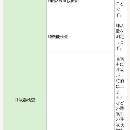
胸部X線直接撮影
こと
で
す。
肺活
量を
肺機能検査
測定
しま
す。
睡眠
中に
呼吸
が一
時的
に止
ま
る！
呼吸器検査
など
の睡
眠中
の呼
吸状