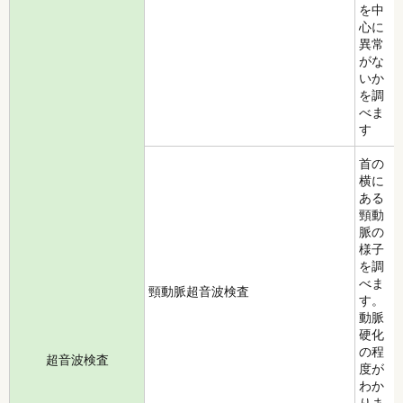
を中
心に
異常
がな
いか
を調
べま
す
首の
横に
ある
頸動
脈の
様子
を調
べま
頸動脈超音波検査
す。
動脈
硬化
の程
超音波検査
度が
わか
りま