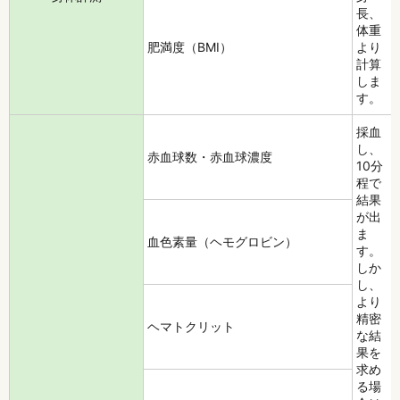
長、
体重
肥満度（BMI）
より
計算
しま
す。
採血
し、
赤血球数・赤血球濃度
10分
程で
結果
が出
ま
血色素量（ヘモグロビン）
す。
しか
し、
より
精密
ヘマトクリット
な結
果を
求め
る場