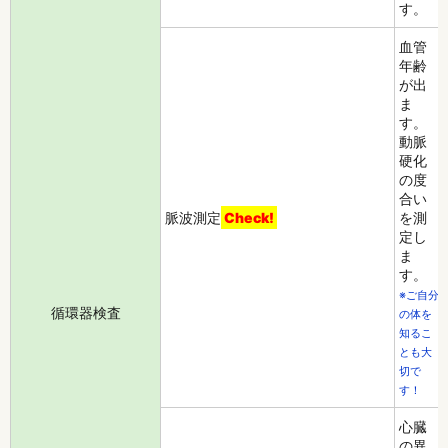
す。
血管
年齢
が出
ま
す。
動脈
硬化
の度
合い
脈波測定
Check!
を測
定し
ま
す。
※ご自分
循環器検査
の体を
知るこ
とも大
切で
す！
心臓
の異