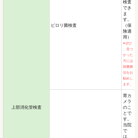
検査
でき
ま
す。
ピロリ菌検査
（保
険適
用）
※ぜひ
、見つ
かった
方には
除菌療
法をお
勧めし
ます。
胃カ
メラ
上部消化管検査
のこ
とで
す。
当院
で
は、