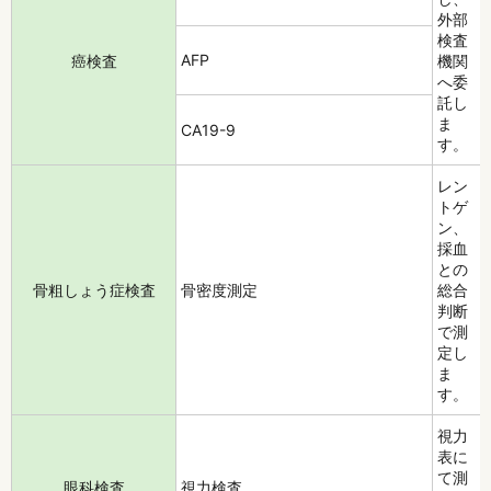
外部
検査
AFP
癌検査
機関
へ委
託し
ま
CA19-9
す。
レン
トゲ
ン、
採血
との
骨粗しょう症検査
骨密度測定
総合
判断
で測
定し
ま
す。
視力
表に
て測
眼科検査
視力検査