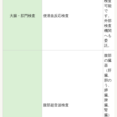
検査
可能
で
大腸・肛門検査
便潜血反応検査
す。
外部
検査
機関
へも
委
託。
腹部
の臓
器
（肝
臓、
胆の
う、
膵
臓、
脾
腹部超音波検査
臓、
腎
臓）