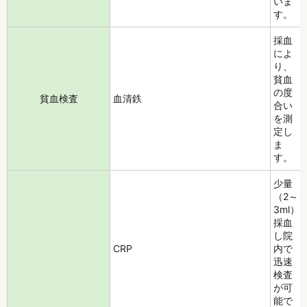
いま
す。
採血
によ
り、
貧血
の度
貧血検査
血清鉄
合い
を測
定し
ま
す。
少量
（2～
3ml）
採血
し院
CRP
内で
迅速
検査
が可
能で