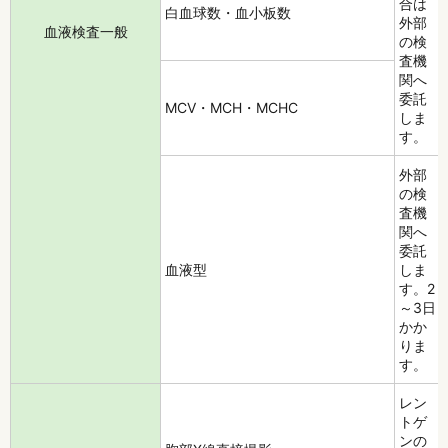
合は
白血球数・血小板数
外部
血液検査一般
の検
査機
関へ
委託
MCV・MCH・MCHC
しま
す。
外部
の検
査機
関へ
委託
血液型
しま
す。2
～3日
かか
りま
す。
レン
トゲ
ンの