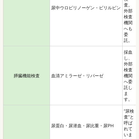
査。
尿中ウロビリノーゲン・ビリルビン
外部
検査
機関
へも
委
託。
採血
し、
外部
検査
膵臓機能検査
血清アミラーゼ・リパーゼ
機関
へ委
託し
ま
す。
“尿検
査”と
呼ば
尿蛋白・尿潜血・尿比重・尿PH
れて
いま