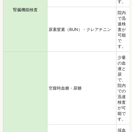
す。
腎臓機能検査
院内
で迅
速検
尿素窒素（BUN）・クレアチニン
査が
可能
で
す。
少量
の血
液と
尿
で、
院内
空腹時血糖・尿糖
での
迅速
検査
が可
能で
す。
採血