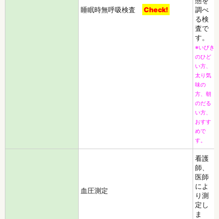
態を
睡眠時無呼吸検査
Check!
調べ
る検
査で
す。
※いびき
のひど
い方、
太り気
味の
方、朝
のだる
い方、
おすす
めで
す。
看護
師、
医師
によ
血圧測定
り測
定し
ま