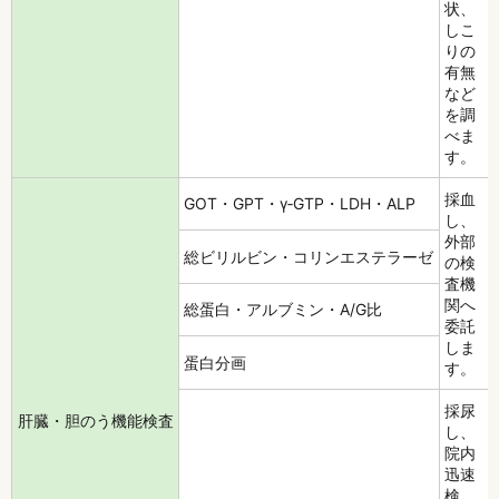
状、
しこ
りの
有無
など
を調
べま
す。
採血
GOT・GPT・γ‐GTP・LDH・ALP
し、
外部
総ビリルビン・コリンエステラーゼ
の検
査機
関へ
総蛋白・アルブミン・A/G比
委託
しま
蛋白分画
す。
採尿
肝臓・胆のう機能検査
し、
院内
迅速
検