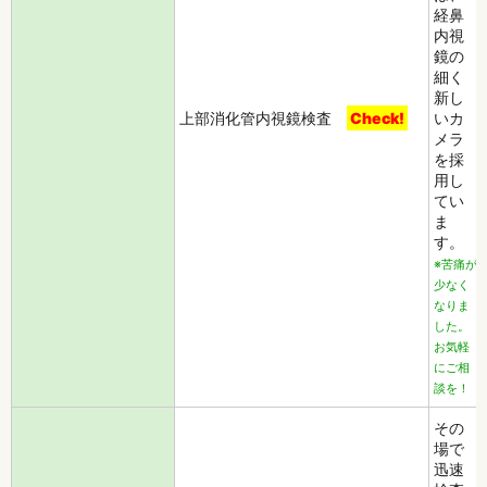
経鼻
内視
鏡の
細く
新し
上部消化管内視鏡検査
Check!
いカ
メラ
を採
用し
てい
ま
す。
※苦痛が
少なく
なりま
した。
お気軽
にご相
談を！
その
場で
迅速